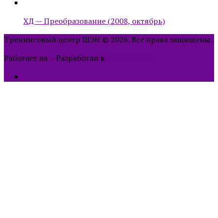
ХД — Преобразование (2008, октябрь)
Тренинговый центр ШЭН © 2026. Все права защищены.
Работает на
- Разработан в
тема Hueman