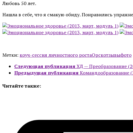
Любовь 50 лет.
Нашла в себе, что я смакую обиду. Понравились упражн
Метки:
коуч-сессия личностного роста
Орск
отзывы
фото
Следующая публикация
ХД — Преобразование (2
Предыдущая публикация
Командообразование (2
Читайте также: