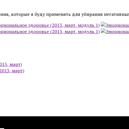
ения, которые я буду применять для убирания негативных
013, март)
013, март)