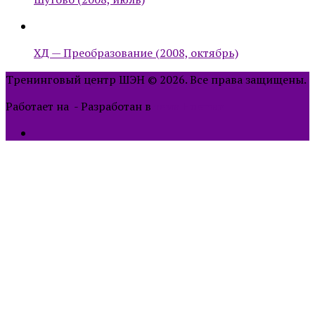
ХД — Преобразование (2008, октябрь)
Тренинговый центр ШЭН © 2026. Все права защищены.
Работает на
- Разработан в
тема Hueman