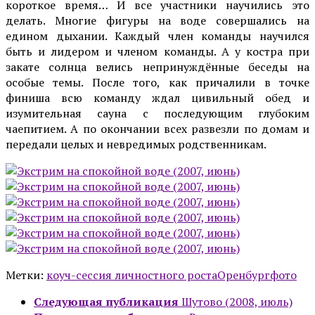
короткое время… И все участники научились это
делать.
Многие фигуры на воде совершались на
едином дыхании. Каждый член команды научился
быть и лидером и членом команды. А у костра при
закате солнца велись непринуждённые беседы на
особые темы. После того, как причалили в точке
финиша всю команду ждал цивильный обед и
изумительная сауна с последующим глубоким
чаепитием. А по окончании всех развезли по домам и
передали целых и невредимых родственникам.
Метки:
коуч-сессия личностного роста
Оренбург
фото
Следующая публикация
Шутово (2008, июль)