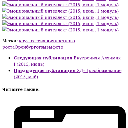
Метки:
коуч-сессия личностного
роста
Оренбург
отзывы
фото
Следующая публикация
Внутренняя Алхимия —
I (2015, июнь)
Предыдущая публикация
ХД-Преобразование
(2015, май)
Читайте также: