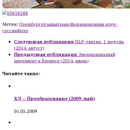
Метки:
Оренбург
отзывы
трансформационная коуч-
сессия
фото
Следующая публикация
NLP-тактик, 1 модуль
(2014, август)
Предыдущая публикация
Эмоциональный
интеллект в Бизнесе (2014, июль)
Читайте также:
ХД — Преобразование (2009, май)
01.05.2009