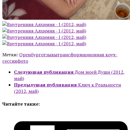
Метки:
Оренбург
отзывы
трансформационная коуч-
сессия
фото
Следующая публикация
Дом моей Души (2012,
май)
Предыдущая публикация
Ключ к Реальности
(2012, май)
Читайте также: