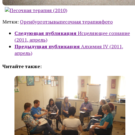
Метки:
Оренбург
отзывы
песочная терапия
фото
Следующая публикация
Исцеляющее сознание
(2011, апрель)
Предыдущая публикация
Алхимия IV (2011,
апрель)
Читайте также: