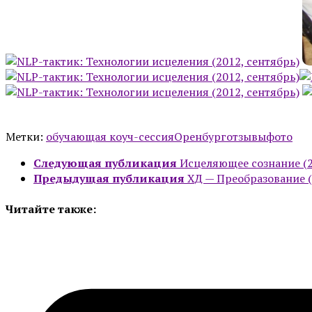
Метки:
обучающая коуч-сессия
Оренбург
отзывы
фото
Следующая публикация
Исцеляющее сознание (2
Предыдущая публикация
ХД — Преобразование (
Читайте также: