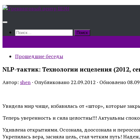
Skip
to
content
Найти:
Прошедшие беседы
NLP-тактик: Технологии исцеления (2012, се
Автор:
shen
· Опубликовано
22.09.2012
· Обновлено
08.09
Увидела мир чище, избавилась от «штор», которые закрыв
Теперь уверенность и сила целостны!!! Актуальны спокой
Удивлена открытиями. Осознала, доосознала и переосозн
Укрепилась вера, засияла цель, стал четким путь! Надежд