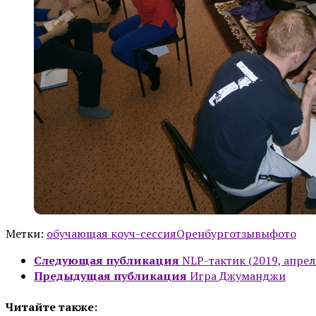
Метки:
обучающая коуч-сессия
Оренбург
отзывы
фото
Следующая публикация
NLP-тактик (2019, апрел
Предыдущая публикация
Игра Джуманджи
Читайте также: