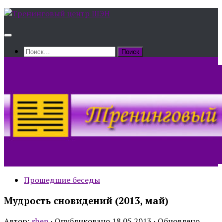
Skip
to
content
Найти:
Прошедшие беседы
Мудрость сновидений (2013, май)
Автор:
shen
· Опубликовано
18.05.2013
· Обновлено