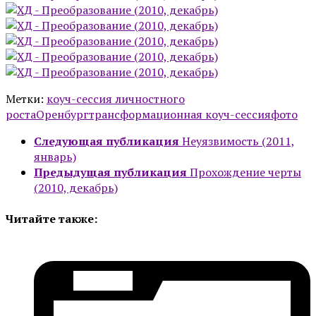
Метки:
коуч-сессия личностного
роста
Оренбург
трансформационная коуч-сессия
фото
Следующая публикация
Неуязвимость (2011,
январь)
Предыдущая публикация
Прохождение черты
(2010, декабрь)
Читайте также: