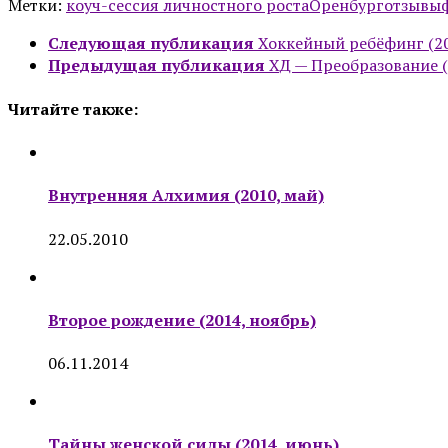
Метки:
коуч-сессия личностного роста
Оренбург
отзывы
Следующая публикация
Хоккейный ребёфинг (20
Предыдущая публикация
ХД — Преобразование (
Читайте также:
Внутренняя Алхимия (2010, май)
22.05.2010
Второе рождение (2014, ноябрь)
06.11.2014
Тайны женской силы (2014, июнь)