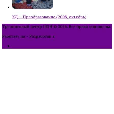
ХД — Преобразование (2008, октябрь)
Тренинговый центр ШЭН © 2026. Все права защищены.
Работает на
- Разработан в
тема Hueman