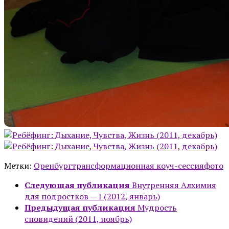
Метки:
Оренбург
трансформационная коуч-сессия
фото
Следующая публикация
Внутренняя Алхимия
для подростков — I (2012, январь)
Предыдущая публикация
Мудрость
сновидений (2011, ноябрь)