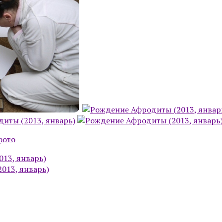
фото
013, январь)
013, январь)