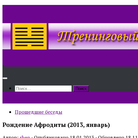
Skip
to
content
Найти:
Прошедшие беседы
Рождение Афродиты (2013, январь)
Автор:
shen
· Опубликовано
18.01.2013
· Обновлено
18.11