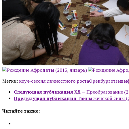
Метки:
коуч-сессия личностного роста
Оренбург
отзывы
Следующая публикация
ХД — Преобразование (2
Предыдущая публикация
Тайны женской силы (2
Читайте также: