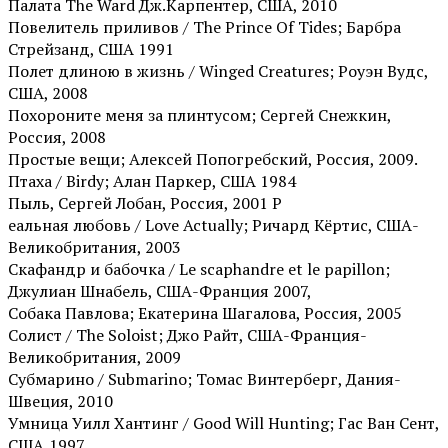
Палата The Ward Дж.Карпентер, США, 2010
Повелитель приливов / The Prince Of Tides; Барбра
Стрейзанд, США 1991
Полет длиною в жизнь / Winged Creatures; Роуэн Вудс,
США, 2008
Похороните меня за плинтусом; Сергей Снежкин,
Россия, 2008
Простые вещи; Алексей Попогребский, Россия, 2009.
Птаха / Birdy; Алан Паркер, США 1984
Пыль, Сергей Лобан, Россия, 2001 Р
еальная любовь / Love Actually; Ричард Кёртис, США-
Великобритания, 2003
Скафандр и бабочка / Le scaphandre et le papillon;
Джулиан Шнабель, США-Франция 2007,
Собака Павлова; Екатерина Шагалова, Россия, 2005
Солист / The Soloist; Джо Райт, США-Франция-
Великобритания, 2009
Субмарино / Submarino; Томас Винтерберг, Дания-
Швеция, 2010
Умница Уилл Хантинг / Good Will Hunting; Гас Ван Сент,
США,1997