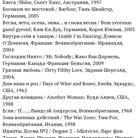
Блеск /Shine, Скотт Хикс, Австралия, 1997
Босиком по мостовой / Barfuss; Тиль Швайгер,
Германия, 2005
Весна, лето, осень, зима… и снова весна / Bom yeoreum
gaeul gyeoul; Ким Ки Дук, Германия, Корея Южная, 2003
Внутри себя я танцую / Inside I’m Dancing; Дэмиэн
О’Доннелл, Франция- Великобритания- Ирландия,
2004
Господин Никто / Mr. Nobody; Жако Ван Дормель,
Германия-Канада-Франция-Бельгия, 2009
Грязная любовь / Dirty Filthy Love, Эдриан Шерголд,
2004,
Дни вина и роз / Days of Wine and Roses; Блейк Эдвардс,
США, 1962
Другая женщина / Another Woman; Вуди Аллен, США,
1988
Если / If…. ; Линдсэй Андерсон, Великобритания, 1968
Зона военных действий / The War Zone; Тим Рот,
Великобритания, Италия, 1998
Идиоты. Догма №2 / Dogme 2 – Idioterne; Ларс фон
Триер, Дания-Швеция-Франция-Нидерланды-Италия;