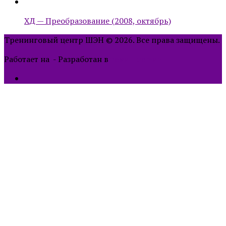
ХД — Преобразование (2008, октябрь)
Тренинговый центр ШЭН © 2026. Все права защищены.
Работает на
- Разработан в
тема Hueman